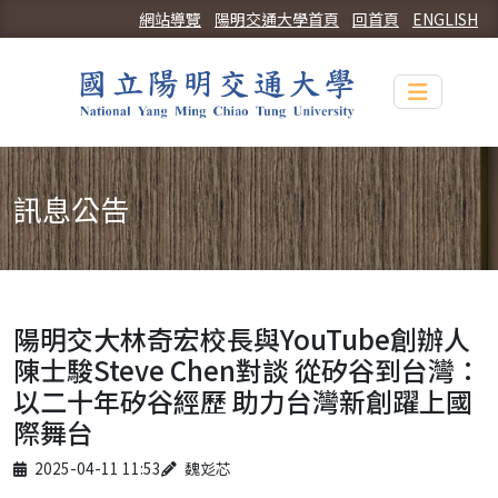
網站導覽
陽明交通大學首頁
回首頁
ENGLISH
Toggle n
訊息公告
陽明交大林奇宏校長與YouTube創辦人
陳士駿Steve Chen對談 從矽谷到台灣：
以二十年矽谷經歷 助力台灣新創躍上國
際舞台
Published on
Author
2025-04-11 11:53
魏彣芯