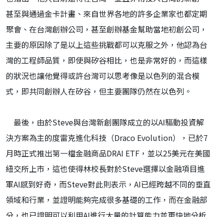
甚至與通過金卡計畫、來自世界各地的許多企業家也都定期
聚會、在台灣創辦公司，甚至創辦基金幫助當地初創公司，
主要的原因除了是以上這些挑戰都可以克服之外，他認為台
灣的工程師品質，即使與矽谷相比，也是非常好的，而這樣
的狀況也讓他覺得或許台灣可以思考像是以色列的混合模
式，即共同創辦人在矽谷，但主要團隊仍然在以色列。
最後，由於Steve與台灣新創團隊成立的以AI驅動投資解
決方案為主的度雷克進化科技（Draco Evolution），已於7
月時正式推出第一檔金融商品DRAI ETF，並以25美元在美國
紐交所上市，這也使得林校長對於Steve選擇以金融項目進
軍AI感到好奇，而Steve對此則表示，AI已經跨越不同的垂直
領域和行業，並證明能夠完成很多基礎的工作，而在金融部
分，也已證明可以利用AI進行大量的計算能力並更快地分析