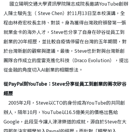
國立陽明交通大學資訊學院陳志成院長邀請YouTube創辦
人陳士駿先生（ Steve Chen）於11月13日至本校演講，全
程由林奇宏校長主持、對談。身為獲得台灣政府頒發第一張
就業金卡的海外人才，Steve也分享了自身在矽谷從員工到
創業的20年經歷，並比較自疫情停留在台灣的五年期間，對
於台灣新創的觀察與建議。最後，Steve也針對與台灣新創
團隊合作成立的度雷克進化科技（Draco Evolution），提出
從金融的角度切入AI創業的相關想法。
從PayPal到YouTube：Steve分享從員工到創業的兩次矽谷
經歷
2005年2月，Steve以CTO的身份成為YouTube的共同創
辦人，隔年10月，YouTube以16.5億美元的價格出售給
Google，此段至今讓人津津樂道的成就，源自於Steve在大
四那年決定輟學加入Paypal的經歷。而針對「輟學加入