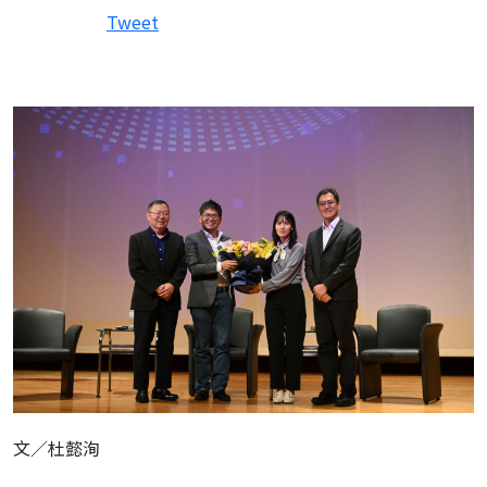
Tweet
文／
杜懿洵