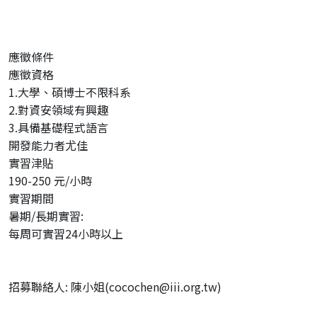
應徵條件
應徵資格
1.大學、碩博士不限科系
2.對資安領域有興趣
3.具備基礎程式語言
開發能力者尤佳
實習津貼
190-250 元/小時
實習期間
暑期/長期實習:
每周可實習24小時以上
招募聯絡人: 陳小姐(cocochen@iii.org.tw)