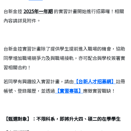
台新金控
2025
年一年期
的實習計畫開始進行招募囉！相關
內容請詳見附件。
台新金控實習計畫除了提供學生提前進入職場的機會，協助
同學增加職場競爭力及與職場接軌，亦可配合與學校簽署實
習相關合約！
若同學有興趣投入實習計畫，請由
【台新人才招募網】
註冊
帳號、登錄履歷，並透過
【實習專區】
應徵實習職缺！
【甄選對象】：不限科系，即將升大四、碩二的在學學生