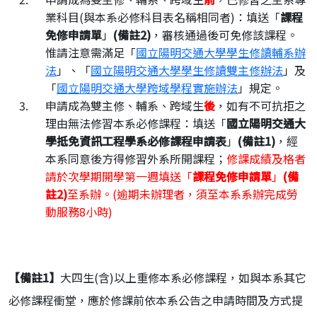
業科目(與本系必修科目表名稱相同者)：填送「
課程
免修申請單
」
(
備註
2)
，審核通過後可免修該課程。
惟請注意需滿足「
國立陽明交通大學學生修讀輔系辦
法
」、「
國立陽明交通大學學生修讀雙主修辦法
」及
「
國立陽明交通大學跨域學程實施辦法
」規定。
申請成為雙主修、輔系、跨域生
後
，如有不可抗拒之
理由無法修習本系必修課程：填送「
國立陽明交通大
學抵免資訊工程學系必修課程申請表
」
(
備註
1)
，經
本系同意後方得修習外系所開課程；
修課成績及格者
請於次學期開學第一週填送「
課程免修申請單
」
(
備
註
2)
至系辦。(逾期未辦理者，須至本系系辦完成勞
動服務8小時)
【備註
1
】
大四生(含)以上重修本系必修課程，如與本系其它
必修課程衝堂，應於修課前依本系公告之申請時間及方式提