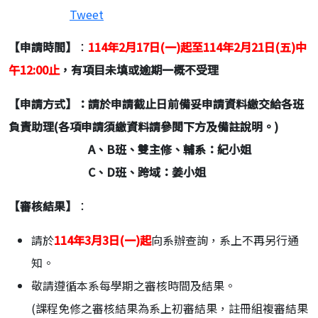
Tweet
【申請時間】
：
114
年2
月
17
日
(
一
)
起至
114
年2
月21
日
(
五
)中
午12:00
止
，有項目未填或逾期一概不受理
【申請方式】：請於申請截止日前備妥申請資料繳交給各班
負責助理(各項申請須繳資料請參閱下方及備註說明。)
A、B班、雙主修、輔系：紀小姐
C、D班、跨域：姜小姐
【審核結果】
：
請於
114
年3
月
3
日(一
)
起
向系辦查詢，系上不再另行通
知。
敬請遵循本系每學期之審核時間及結果。
(課程免修之審核結果為系上初審結果，註冊組複審結果