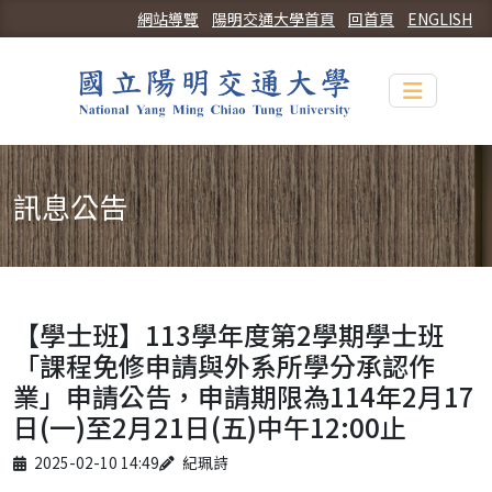
網站導覽
陽明交通大學首頁
回首頁
ENGLISH
Toggle n
訊息公告
【學士班】113學年度第2學期學士班
「課程免修申請與外系所學分承認作
業」申請公告，申請期限為114年2月17
日(一)至2月21日(五)中午12:00止
Published on
Author
2025-02-10 14:49
紀珮詩