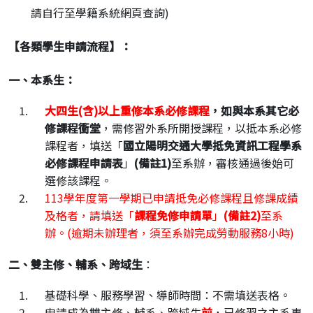
請自行至學籍系統網頁查詢)
【各類學生申請流程】：
一、本系生：
大四生
(
含
)
以上重修本系必修課程
，如與本系其它必
修課程衝堂
，需修習外系所開授課程，以抵本系必修
課程者，填送「
國立陽明交通大學抵免資訊工程學系
必修課程申請表
」
(
備註
1)
至系辦，審核通過後始可
選修該課程。
113學年度第一學期已申請抵免必修課程且修課成績
及格者，請填送「
課程免修申請單
」
(
備註
2)
至系
辦。(逾期未辦理者，須至系辦完成勞動服務8小時)
二、雙主修、輔系、跨域生
：
基礎科學、服務學習、導師時間：不需填送表格。
申請成為雙主修、輔系、跨域生
前
，已修習之主系專