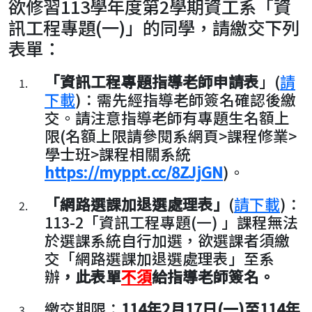
欲修習113學年度第2學期資工系「資
訊工程專題(一)」的同學，請繳交下列
表單：
「資訊工程專題指導老師申請表
」(
請
下載
)：需先經指導老師簽名確認後繳
交。請注意指導老師有專題生名額上
限(名額上限請參閱系網頁>課程修業>
學士班>課程相關系統
https://myppt.cc/8ZJjGN
)。
「網路選課加退選處理表」
(
請下載
)：
113-2「資訊工程專題(一) 」課程無法
於選課系統自行加選，欲選課者須繳
交「網路選課加退選處理表」至系
辦
，此表單
不須
給指導老師簽名。
繳交期限：
114年2月17日(一)至
114年