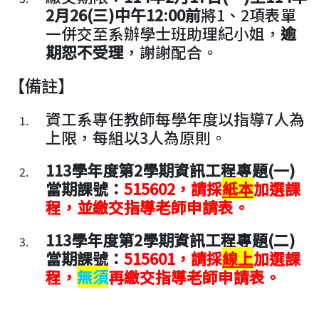
2月26(三)中午12:00前
將1、2項表單
一併交至系辦學士班助理紀小姐，
逾
期恕不受理
，謝謝配合。
【備註】
資工系專任教師每學年度以指導7人為
上限，每組以3人為原則。
113學年度第2學期資訊工程專題(一)
當期課號：
515602，請採
紙本
加選課
程
，並繳交指導老師申請表。
113學年度第2學期資訊工程專題(二)
當期課號：
515601，
請採
線上
加選課
程
，
無須
再繳交指導老師申請表。