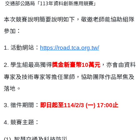
交通部公路局「113年資料創新應用競賽」
本次競賽說明簡要說明如下，敬邀老師能協助組隊
參加：
活動網站：
1.
https://road.tca.org.tw/
學生組最高獨得
獎金新臺幣
萬元
，亦會由資料
2.
10
專家及技術專家等擔任業師，協助團隊作品聚焦及
落地。
徵件期間：
即日起至
一
止
3.
114/2/3 (
) 17:00
競賽主題：
4.
智慧交通及科技防災
(1)