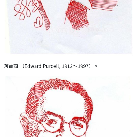
薄賽爾 （Edward Purcell, 1912～1997）。