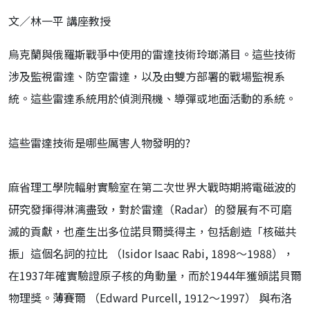
文／林一平 講座教授
烏克蘭與俄羅斯戰爭中使用的雷達技術玲瑯滿目。這些技術
涉及監視雷達、防空雷達，以及由雙方部署的戰場監視系
統。這些雷達系統用於偵測飛機、導彈或地面活動的系統。
這些雷達技術是哪些厲害人物發明的?
麻省理工學院輻射實驗室在第二次世界大戰時期將電磁波的
研究發揮得淋漓盡致，對於雷達（Radar）的發展有不可磨
滅的貢獻，也產生出多位諾貝爾獎得主，包括創造「核磁共
振」這個名詞的拉比 （Isidor Isaac Rabi, 1898～1988），
在1937年確實驗證原子核的角動量，而於1944年獲頒諾貝爾
物理獎。薄賽爾 （Edward Purcell, 1912～1997） 與布洛