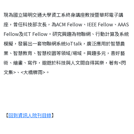
現為國立陽明交通大學資工系終身講座教授暨華邦電子講
座，曾任科技部次長，為ACM Fellow、IEEE Fellow、AAAS
Fellow及IET Fellow。研究興趣為物聯網、行動計算及系統
模擬，發展出一套物聯網系統IoTtalk，廣泛應用於智慧農
業、智慧教育、智慧校園等領域/場域。興趣多元，喜好藝
術、繪畫、寫作，遨遊於科技與人文間自得其樂，著有<閃
文集>、<大橋驟雨>。
【
回到資訊人院刊目錄
】