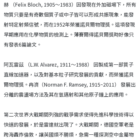
赫 （Felix Bloch, 1905～1983）因發現在外加磁場下，所有
物質只要是有奇數個質子或中子皆可以形成共振現象，能發
射特定射頻信號，而在1952年榮獲諾貝爾物理獎。這項發現
早期應用在化學物質的檢測上。薄賽爾得諾貝爾獎時好像只
有發表6篇論文。
阿瓦雷茲 （L.W. Alvarez, 1911～1988） 因製成第一部質子
直線加速器，以及對基本粒子研究發展的貢獻，而榮獲諾貝
爾物理獎。冉濟（Norman F. Ramsey, 1915~2011） 發展出
分離的震盪場方法及其在氫邁射和其他原子鐘上的應用。
第二次世界大戰期間列強的戰爭需求使得先進科學技術得以
快速的發展，於是雷達就出現了。大戰期間，德國空軍老是
跨海轟炸倫敦，讓英國煩不勝煩，急需一種探測空中金屬物