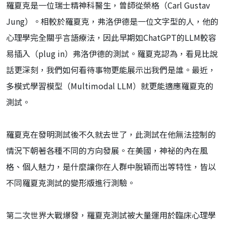
羅夏克是一位瑞士精神科醫生，曾師從榮格（Carl Gustav
Jung）。相較於羅夏克，弗洛伊德是一位文字型的人，他的
心理學完全關乎言語療法，因此早期如ChatGPT的LLM較容
易插入（plug in）弗洛伊德的測試。羅夏克認為，看見比說
話更深刻，我們如何看待事物更能展示出我們是誰。最近，
多模式學習模型（Multimodal LLM）就更能適應羅夏克的
測試。
羅夏克在發明測試後不久就去世了，此測試在他無法控制的
情況下朝著各種不同的方向發展。在美國，神祕的內在風
格、個人魅力，是什麼讓你在人群中脫穎而出等特性，皆以
不同羅夏克測試的變形版進行測驗。
第二次世界大戰爆發，羅夏克測試被大量運用於臨床心理學