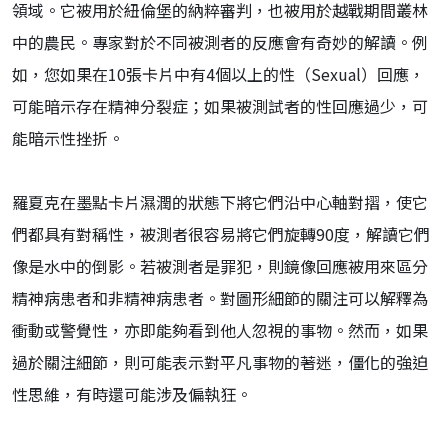
領域。它被用於紐倫堡的納粹審判，也被用於越戰期間叢林
中的農民。專家對於不同被測者的反應會有奇妙的解讀。例
如，您如果在10張卡片中有4個以上的性（Sexual）回應，
可能暗示存在精神分裂症；如果被測試者的性回應過少，可
能暗示性挫折。
羅夏克在墨點卡片濕潤的狀態下將它們沿中心軸對摺，使它
們都具有對稱性，被測者很容易將它們旋轉90度，解讀它們
像是水中的倒影。若被測者是罪犯，則鏡像回應被用來區分
精神病患者和非精神病患者。對圖形細節的關注可以解釋為
衝動或警覺性，亦即能夠看到他人忽視的事物。然而，如果
過於關注細節，則可能表示對平凡事物的著迷，僵化的強迫
性思維，有時還可能涉及偏執狂。