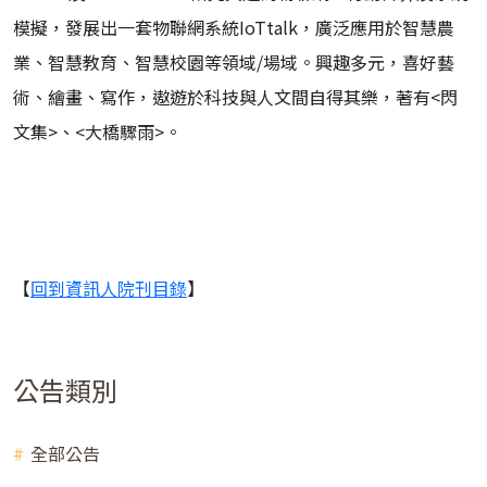
模擬，發展出一套物聯網系統IoTtalk，廣泛應用於智慧農
業、智慧教育、智慧校園等領域/場域。興趣多元，喜好藝
術、繪畫、寫作，遨遊於科技與人文間自得其樂，著有<閃
文集>、<大橋驟雨>。
【
回到資訊人院刊目錄
】
公告類別
全部公告