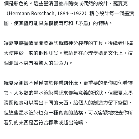
個是彩色的。這些墨漬圖並非隨機或偶然的設計，羅夏克
（Hermann Rorschach, 1884～1922）精心設計每一個墨漬
圖，使其儘可能具有模棱兩可和「矛盾」的特點。
羅夏克將墨漬圖開發為診斷精神分裂症的工具。後繼者則擴
大使用於一般的個性測試。無論是在心理學還是文化上，這
個測試本身有著驚人的生命力。
羅夏克測試不僅僅關於你看到什麼，更重要的是你如何看待
它。大多數的墨水渲染看起來像無意義的形狀，但羅夏克墨
漬圖確實可以看出不同的東西，給個人的創造力留下空間，
但這些墨水渲染也有一種真實的結構，可以客觀地檢查你所
看到的東西是否符合標準或超出範疇。