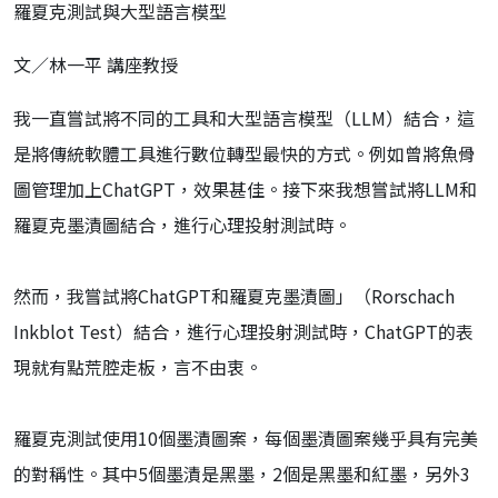
羅夏克測試與大型語言模型
文／林一平 講座教授
我一直嘗試將不同的工具和大型語言模型（LLM）結合，這
是將傳統軟體工具進行數位轉型最快的方式。例如曾將魚骨
圖管理加上ChatGPT，效果甚佳。接下來我想嘗試將LLM和
羅夏克墨漬圖結合，進行心理投射測試時。
然而，我嘗試將ChatGPT和羅夏克墨漬圖」（Rorschach
Inkblot Test）結合，進行心理投射測試時，ChatGPT的表
現就有點荒腔走板，言不由衷。
羅夏克測試使用10個墨漬圖案，每個墨漬圖案幾乎具有完美
的對稱性。其中5個墨漬是黑墨，2個是黑墨和紅墨，另外3