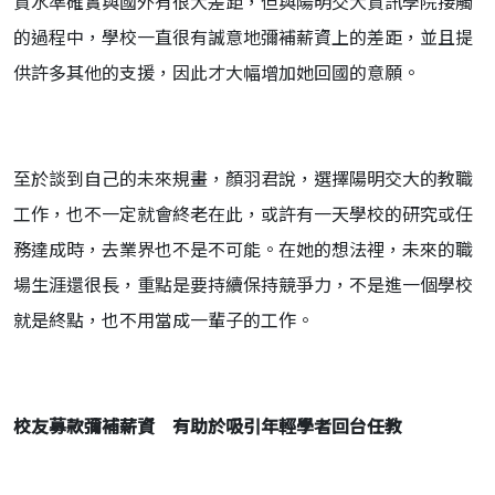
資水準確實與國外有很大差距，但與陽明交大資訊學院接觸
的過程中，學校一直很有誠意地彌補薪資上的差距，並且提
供許多其他的支援，因此才大幅增加她回國的意願。
至於談到自己的未來規畫，顏羽君說，選擇陽明交大的教職
工作，也不一定就會終老在此，或許有一天學校的研究或任
務達成時，去業界也不是不可能。在她的想法裡，未來的職
場生涯還很長，重點是要持續保持競爭力，不是進一個學校
就是終點，也不用當成一輩子的工作。
校友募款彌補薪資 有助於吸引年輕學者回台任教