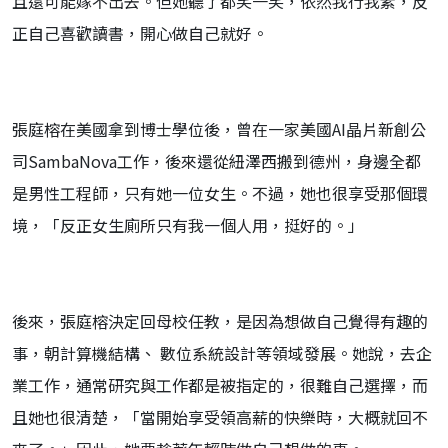
且還可能嫁不出去。但她聽了都笑一笑，依然我行我素，反
正自己喜歡讀書，開心做自己就好。
張庭榕在美國拿到博士學位後，曾在一家美國AI晶片新創公
司SambaNova工作，後來還從紐澤西搬到德州，身邊全都
是男性工程師，只有她一位女生。不過，她也很享受那個環
境，「反正女生廁所只有我一個人用，挺好的。」
後來，張庭榕決定回母校任教，是因為想做自己覺得有趣的
事，朝計算機結構、 數位系統設計等領域發展。她說，去企
業工作，通常研究與工作都是被指定的，很難自己選擇，而
且她也很清楚，「當開始享受領高薪的快樂時，大概就回不