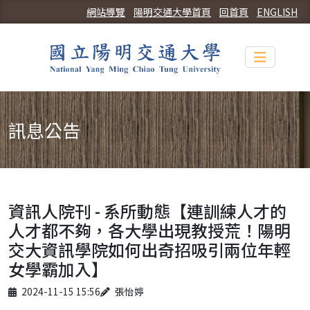
網站導覽
陽明交通大學首頁
回首頁
ENGLISH
Toggle n
訊息公告
資訊人院刊 - 系所動態【連訓練人才的
人才都不夠，各大學出現教授荒！陽明
交大資訊學院如何出奇招吸引兩位年輕
女學霸加入】
Published on
Author
2024-11-15 15:56
張怡婷