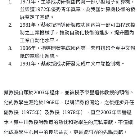
1971年，主導成功研製國內第一部小型電子計算機，
並榮獲1972年優秀青年獎章，為我國計算機技術的發
展奠定了基礎。
1981年，蔡教授指導研製成功國內第一部可由程式控
制之工業機械手，推動自動化技術的進步，提升國內
工業自動化水平。
1986年，指導開發完成國內第一套可排印全頁中文報
紙的電腦化系統。
1991年，蔡教授成功研發完成中文中端控制機。
蔡教授自願於2003年退休，並被授予榮譽退休教授的頭銜。
他的教學生涯始於
1968年
，以講師身份開始，之後逐步升任
副教授（
1975年
）及教授（
1978年
），直至2003年榮譽退
休。蔡中川教授對教育的熱忱和對學生的無私奉獻，不僅讓
他成為學生心目中的良師益友，更是資訊界的先驅典範。