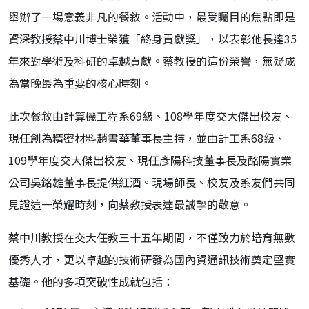
舉辦了一場意義非凡的餐敘。活動中，最受矚目的焦點即是
資深教授蔡中川博士榮獲「終身貢獻獎」，以表彰他長達35
年來對學術及科研的卓越貢獻。蔡教授的這份榮譽，無疑成
為當晚最為重要的核心時刻。
此次餐敘由計算機工程系69級、108學年度交大傑出校友、
現任創為精密材料趙書華董事長主持，並由計工系68級、
109學年度交大傑出校友、現任彥陽科技董事長及酩陽實業
公司吳銘雄董事長提供紅酒。現場師長、校友及系友們共同
見證這一榮耀時刻，向蔡教授表達最誠摯的敬意。
蔡中川教授在交大任教三十五年期間，不僅致力於培育無數
優秀人才，更以卓越的技術研發為國內資通訊技術奠定堅實
基礎。他的多項突破性成就包括：