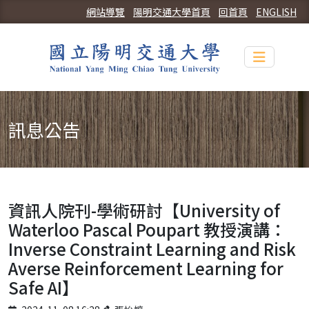
網站導覽
陽明交通大學首頁
回首頁
ENGLISH
Toggle n
訊息公告
資訊人院刊-學術研討【University of
Waterloo Pascal Poupart 教授演講：
Inverse Constraint Learning and Risk
Averse Reinforcement Learning for
Safe AI】
Published on
Author