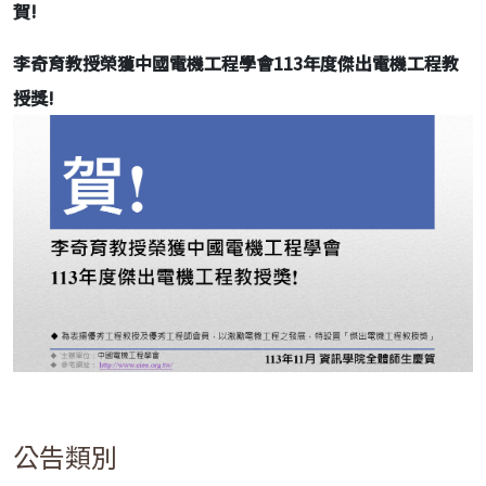
賀!
李奇育教授榮獲中國電機工程學會
113
年度傑出電機工程教
授獎
!
公告類別