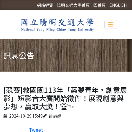
網站導覽
陽明交通大學首頁
回首頁
ENGLISH
Toggle n
訊息公告
[競賽]救國團113年「築夢青年•創意展
影」短影音大賽開始徵件！展現創意與
夢想，贏取大獎！🏆✨
Published on
Author
2024-10-29 15:49
許詩婷
Tweet