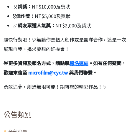
🥉
銅獎：
NT$10,000及獎狀
🎖
佳作獎：
NT$5,000及獎狀
🎉
網友票選人氣獎：
NT$2,000及獎狀
趕快行動吧！🚀無論你是個人創作或是團隊合作，這是一次
展現自我、追求夢想的好機會！
🌟
更多資訊及報名方式，請點擊
報名連結
。如有任何疑問，
歡迎來信至
microfilm@cyc.tw
與我們聯繫。
勇敢追夢，創造無限可能！期待您的精彩作品！✨
公告類別
全部公告