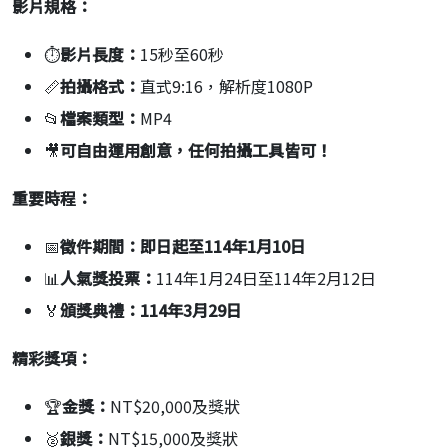
影片規格：
⏱
影片長度：
15秒至60秒
📏
拍攝格式：
直式9:16，解析度1080P
📂
檔案類型：
MP4
🎥
可自由運用創意，任何拍攝工具皆可！
重要時程：
📅
徵件期間：
即日起至114年1月10日
📊
人氣獎投票：
114年1月24日至114年2月12日
🏅
頒獎典禮：
114
年3月29日
精彩獎項：
🏆
金獎：
NT$20,000及獎狀
🥈
銀獎：
NT$15,000及獎狀