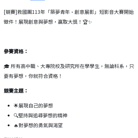
[競賽]救國團113年「築夢青年•創意展影」短影音大賽開始
徵件！展現創意與夢想，贏取大獎！🏆✨
參賽資格：
🎓 所有高中職、大專院校及研究所在學學生，無論科系，只
要有夢想，你就符合資格！
競賽主題：
🌟展現自己的夢想
🔍堅持與追尋夢想的精神
🔥對夢想的勇氣與渴望