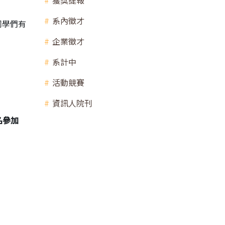
獲獎捷報
系內徵才
同學們有
企業徵才
系計中
活動競賽
資訊人院刊
名參加