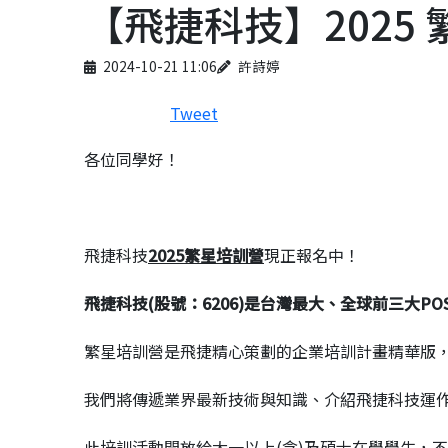
【飛捷科技】2025
Published on
Author
2024-10-21 11:06
許詩婷
Tweet
各位同學好！
飛捷科技
2025繁星培訓營
現正報名中！
飛捷科技(股號：6206)是台灣最大、全球前三大
繁星培訓營是飛捷精心策劃的企業培訓計畫精華版
我們將傳遞業界最新技術與知識、介紹飛捷科技運
此培訓活動開放給大一以上(含)及碩士在學學生，不