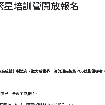
 繁星培訓營開放報名
POS系統設計製造商，致力成世界一流的頂尖智能POS技術領導者
，
作實務、參觀工廠產線。
限學校、科系、國籍(課程以中文授課為主)。