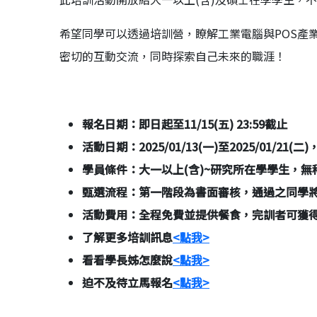
希望同學可以透過培訓營，瞭解工業電腦與POS產
密切的互動交流，同時探索自己未來的職涯！
報名日期：即日起至11/15(五) 23:59截止
活動日期：2025/01/13(一)至2025/01/21(
學員條件：大一以上(含)~研究所在學學生，
甄選流程：第一階段為書面審核，通過之同學
活動費用：全程免費並提供餐食，完訓者可獲得
了解更多培訓訊息
<
點我>
看看學長姊怎麼說
<
點我>
迫不及待立馬報名
<
點我>