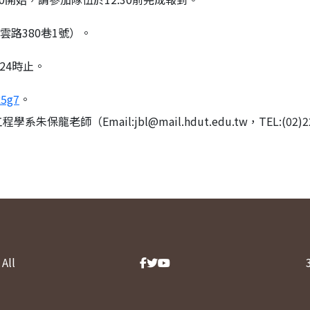
雲路380巷1號）。
24時止。
x5g7
。
（Email:jbl@mail.hdut.edu.tw，TEL:(02)22
All