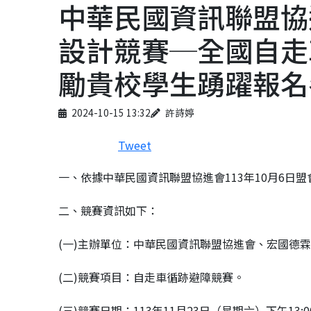
中華民國資訊聯盟協
設計競賽─全國自走
勵貴校學生踴躍報名
Published on
Author
2024-10-15 13:32
許詩婷
Tweet
一、依據中華民國資訊聯盟協進會113年10月6日盟會武
二、競賽資訊如下：
(一)主辦單位：中華民國資訊聯盟協進會、宏國德
(二)競賽項目：自走車循跡避障競賽。
(三)競賽日期：113年11月23日（星期六）下午13