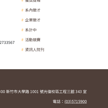
獲獎捷報
系內徵才
企業徵才
系計中
活動競賽
733567
資訊人院刊
300 新竹市大學路 1001 號光復校區工程三館 343 室
電話：
(03)5715900