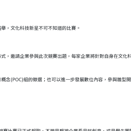
盛舉，文化科技新星不可不知道的比賽。
方式，邀請企業參與此次競賽出題，每家企業將針對自身在文化
念(POC)組的徵選；也可以進一步發展數位內容，參與雛型開發
創意提案競賽比賽已正式起跑，不管是想被企業看見好創意，或是學生