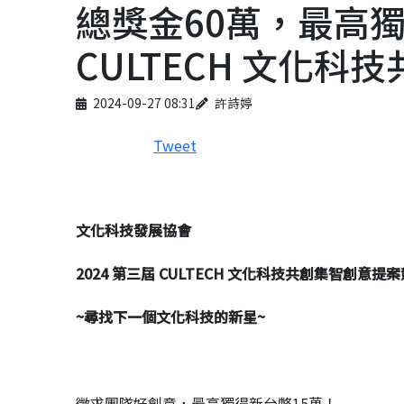
總獎金60萬，最高獨得
CULTECH 文化
Published on
Author
2024-09-27 08:31
許詩婷
Tweet
文化科技發展協會
2024
第三屆
CULTECH
文化科技共創集智創意提案
~
尋找下一個文化科技的新星
~
徵求團隊好創意，最高獨得新台幣15萬！