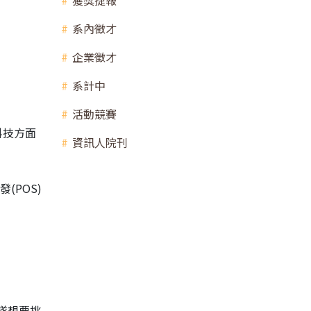
獲獎捷報
系內徵才
企業徵才
系計中
活動競賽
科技方面
資訊人院刊
(POS)
團隊想要挑