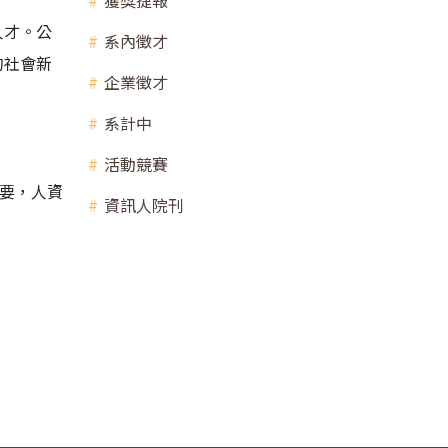
獲獎捷報
人才。公
系內徵才
的社會新
企業徵才
系計中
活動競賽
需要，人資
資訊人院刊