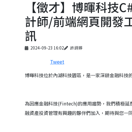
【徵才】博暉科技C# 
計師/前端網頁開發
訊
Published on
Author
2024-09-23 16:02
許詩婷
Tweet
博暉科技位於內湖科技園區，是一家深耕金融科技
為因應金融科技(Fintech)的應用趨勢，我們
融資產投資管理有興趣的夥伴們加入，期待與您一