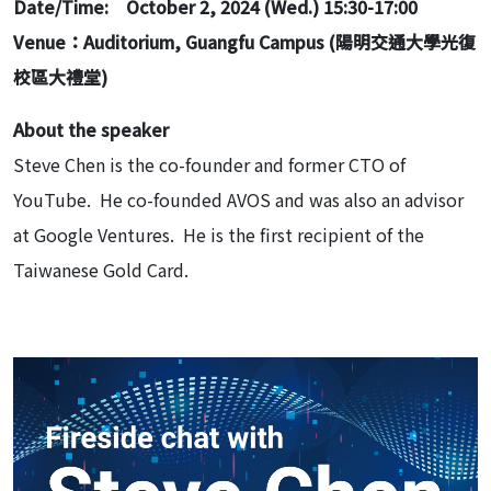
Date/Time: October 2, 2024 (Wed.) 15:30-17:00
Venue
：Auditorium, Guangfu Campus
(
陽明交通大學光復
校區大禮堂)
About the speaker
Steve Chen is the co-founder and former CTO of
YouTube. He co-founded AVOS and was also an advisor
at Google Ventures. He is the first recipient of the
Taiwanese Gold Card.