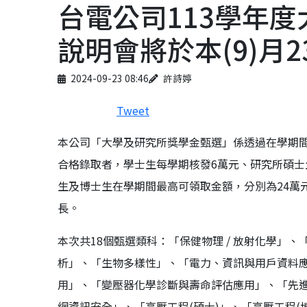
台電公司113學年
說明會將於本(9)月
Published on
Author
2024-09-23 08:46
許詩婷
Tweet
本公司「大學及研究所獎學金甄選」係透過在學期
合格錄取者，學士生每學期核發6萬元、研究所碩士
生及博士生在學期間最高可領取金額，分別為24萬元
長。
本次共18個甄選類科：「保健物理 / 放射化學」
析」、「生物多樣性」、「電力、資訊與用戶資料
用」、「變壓器化學診斷與壽命評估應用」、「先
網資訊安全」、「高壓工程(碩士)」、「高壓工程