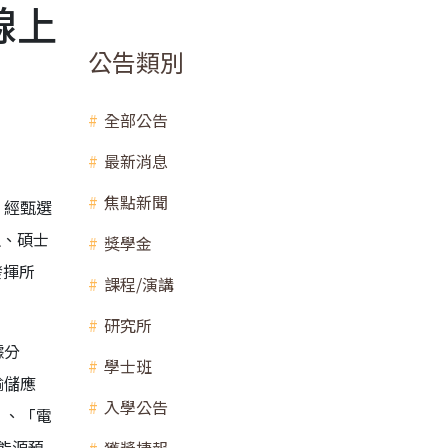
線上
公告類別
全部公告
最新消息
焦點新聞
，經甄選
生、碩士
獎學金
發揮所
課程/演講
研究所
據分
學士班
輸儲應
入學公告
」、「電
能源預