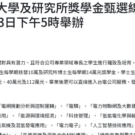
度大學及研究所獎學金甄選
23日下午5時舉辦
間對具有潛力、且符合公司專業領域專長之學生進行羅致及培育
生每學期核發10萬及研究所博士生每學期14萬元獎學金，學士
、40萬元及112萬元，畢業後更可以直接進入台電公司服務，
、「電網規劃分析與控制運轉」、「電驛」、「電力物聯網及大數
應用」、「能源與環境經濟」、「科技管理」、「氫能電化學與
進氣機及混氫發電應用」、「電力電子」、「人工智慧技術應用
(博士)」、「先進氣機及混氫合金材料應用」、「綠能氣象與再生