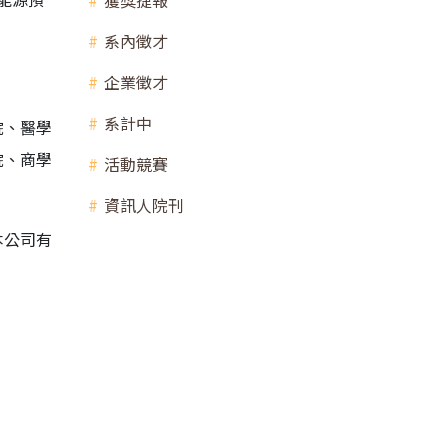
獲獎捷報
系內徵才
企業徵才
系計中
院、醫學
院、商學
活動競賽
資訊人院刊
本公司有