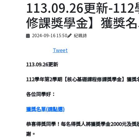
113.09.26更新
修課獎學金】獲獎名
Published on
Author
2024-09-16 15:50
紀珮詩
Tweet
113.09.26更新
112學年第2學期【核心基礎課程修課獎學金】獲獎
各位同學好：
獲獎名單(請點選)
恭喜得獎同學！每名得獎人將獲奬學金2000元及獎狀乙紙，
謝。