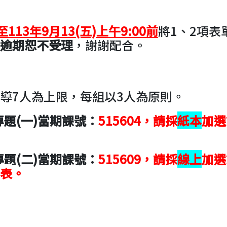
至
113年9月13(五)上午9:00前
將1、2項表
逾期恕不受理
，謝謝配合。
導7人為上限，每組以3人為原則。
專題(一)當期課號：
515604，請採
紙本
加選
題(二)
當期課號：
515609，
請採
線上
加選
表
。