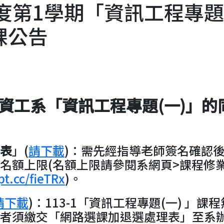
年度第1學期「資訊工程專題
課公告
期資工系「資訊工程專題(一)」的
表
」(
請下載
)：需先經指導老師簽名確認
名額上限(名額上限請參閱系網頁>課程修業
pt.cc/fieTRx
)。
請下載
)：113-1「資訊工程專題(一) 」課
者須繳交「網路選課加退選處理表」至系