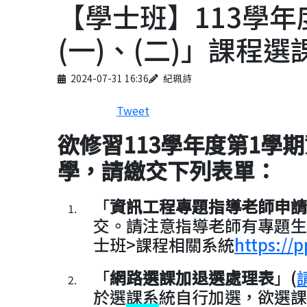
【學士班】113學
(一)、(二)」課程選
Published on
Author
2024-07-31 16:36
紀珮詩
Tweet
欲修習113學年度第1學
學，請繳交下列表單：
「
資訊工程專題指導老師申請
交。請注意指導老師有專題生
士班>課程相關系統
https://p
「
網路選課加退選處理表
」(
於選課系統自行加選，欲選課