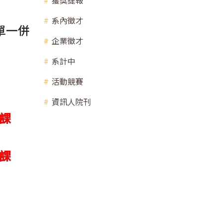
獲獎捷報
系內徵才
單一併
企業徵才
系計中
活動競賽
資訊人院刊
課
課