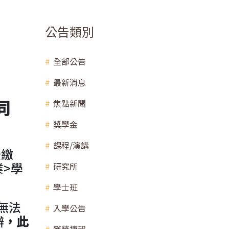
公告類別
全部公告
最新消息
同
焦點新聞
獎學金
課程/演講
後繳
>學
研究所
學士班
程無法
入學公告
辦
，此