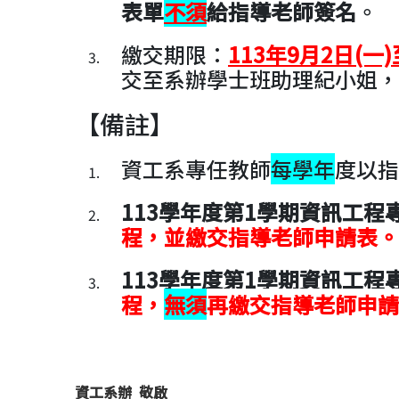
表單
不須
給指導老師簽名
。
繳交期限：
113年9月2日(一)
交至系辦學士班助理紀小姐，
【備註】
資工系專任教師
每學年
度以指
113學年度第1學期資訊工程
程
，並繳交指導老師申請表。
113學年度第1學期
資訊工程專
程
，
無須
再繳交指導老師申請
資工系辦 敬啟