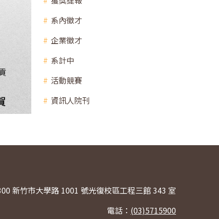
獲獎捷報
系內徵才
企業徵才
系計中
活動競賽
資訊人院刊
300 新竹市大學路 1001 號光復校區工程三館 343 室
電話：
(03)5715900