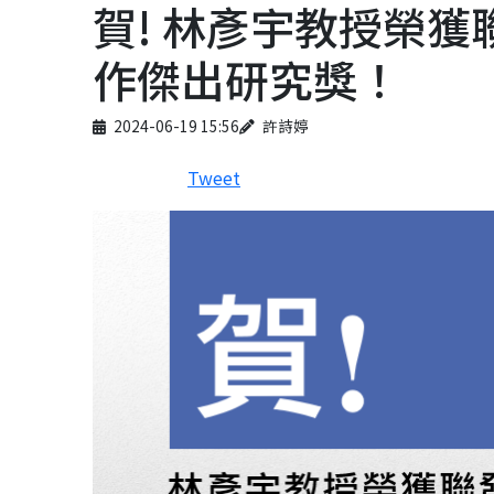
賀! 林彥宇教授榮
作傑出研究獎！
Published on
Author
2024-06-19 15:56
許詩婷
Tweet