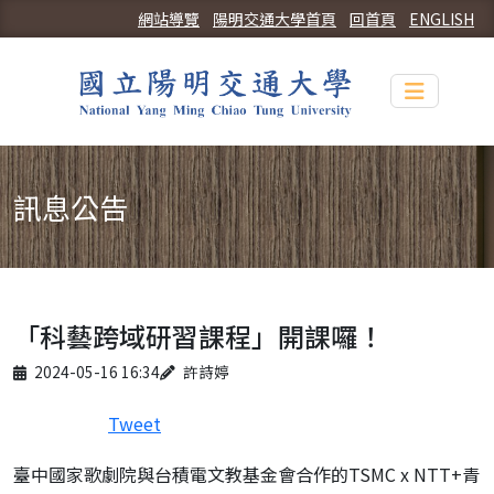
網站導覽
陽明交通大學首頁
回首頁
ENGLISH
Toggle n
訊息公告
「科藝跨域研習課程」開課囉！
Published on
Author
2024-05-16 16:34
許詩婷
Tweet
臺中國家歌劇院與台積電文教基金會合作的TSMC x NTT+青