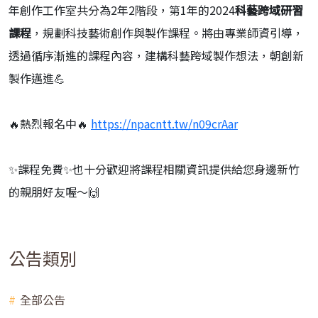
年創作工作室共分為2年2階段，第1年的2024
科藝跨域研習
課程
，規劃科技藝術創作與製作課程。將由專業師資引導，
透過循序漸進的課程內容，建構科藝跨域製作想法，朝創新
製作邁進💪
🔥熱烈報名中🔥
https://npacntt.tw/n09crAar
✨課程免費✨也十分歡迎將課程相關資訊提供給您身邊新竹
的親朋好友喔～🙌
公告類別
全部公告