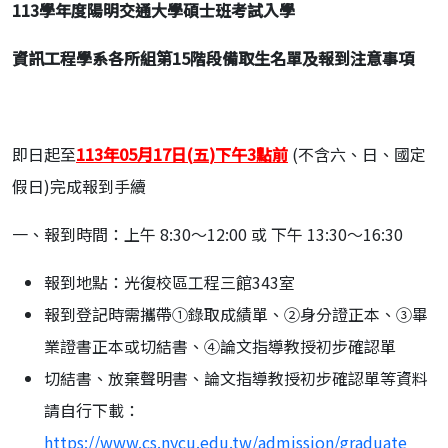
113
學年度陽明交通大學碩士班考試入學
資訊工程學系各所組第
15
階段備取生名單及報到注意事項
即日起至
113
年
05
月
17
日
(
五
)
下午
3
點前
(不含六、日、國定
假日)完成報到手續
一、報到時間：上午 8:30～12:00 或 下午 13:30～16:30
報到地點：光復校區工程三館343室
報到登記時需攜帶①錄取成績單、②身分證正本、③畢
業證書正本或切結書、④論文指導教授初步確認單
切結書、放棄聲明書、論文指導教授初步確認單等資料
請自行下載：
https://www.cs.nycu.edu.tw/admission/graduate