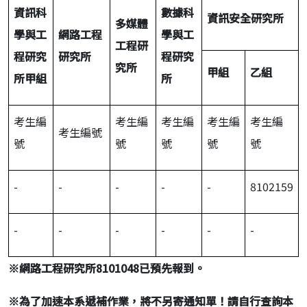
資訊科
數據科
資訊安全研究所
多媒體
學與工
網路工程
學與工
工程研
程研究
研究所
程研究
究所
甲組
乙組
所甲組
所
考生編
考生編
考生編
考生編
考生編
考生編號
號
號
號
號
號
-
-
-
-
-
8102159
-
-
-
-
-
-
※
網路工程研究所8101048
已預先報到。
※
為了加速本系遞補作業，將不另寄通知單！請自行查詢本