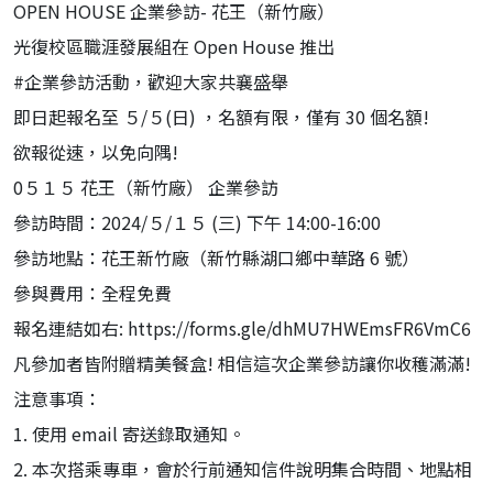
OPEN HOUSE 企業參訪- 花王（新竹廠）
光復校區職涯發展組在 Open House 推出
#企業參訪活動，歡迎大家共襄盛舉
即日起報名至 ５/５(日) ，名額有限，僅有 30 個名額!
欲報從速，以免向隅!
0５１５ 花王（新竹廠） 企業參訪
參訪時間：2024/５/１５ (三) 下午 14:00-16:00
參訪地點：花王新竹廠（新竹縣湖口鄉中華路 6 號）
參與費用：全程免費
報名連結如右: https://forms.gle/dhMU7HWEmsFR6VmC6
凡參加者皆附贈精美餐盒! 相信這次企業參訪讓你收穫滿滿!
注意事項：
1. 使用 email 寄送錄取通知。
2. 本次搭乘專車，會於行前通知信件說明集合時間、地點相