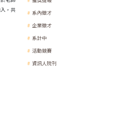
獲獎捷報
加入，共
系內徵才
企業徵才
系計中
活動競賽
資訊人院刊