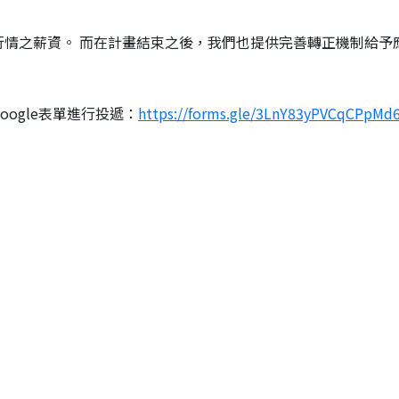
市場行情之薪資。 而在計畫結束之後，我們也提供完善轉正機制給予
oogle表單進行投遞：
https://forms.gle/3LnY83yPVCqCPpMd