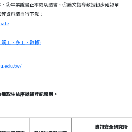
本、③畢業證書正本或切結書、④論文指導教授初步確認單
單等資料請自行下載：
uate
、網工、多工、數據)
cu.edu.tw/
由備取生依序遞補登記報到。
。
資訊安全研究所