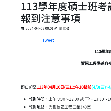
113學年度碩士班
報到注意事項
Published on
Author
2024-04-02 09:01
陳雪君
Tweet
113
學年
資訊工程學系各
即日起至
113
年
04
月
10
日
(
三
)
上午
10
點前
(4/3(
三
)~4
報到時間：上午 8:30～12:00 或 下午 13:30～16
報到地點：光復校區工程三館343室