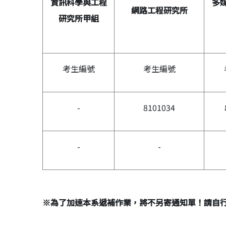
資訊科學與工程
多
網路工程研究所
研究所甲組
考生編號
考生編號
-
8101034
-
-
※
為了加速本系遞補作業，將不另寄通知單！請自