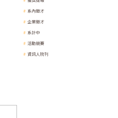
獲獎捷報
系內徵才
企業徵才
系計中
活動競賽
資訊人院刊