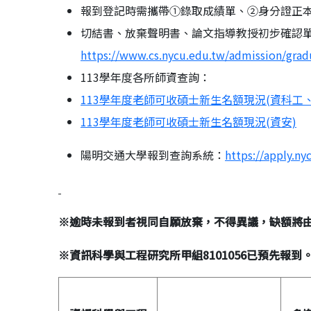
報到登記時需攜帶①錄取成績單、②身分證正
切結書、放棄聲明書、論文指導教授初步確認
https://www.cs.nycu.edu.tw/admission/grad
113學年度各所師資查詢：
113學年度老師可收碩士新生名額現況(資科工
113學年度老師可收碩士新生名額現況(資安)
陽明交通大學報到查詢系統：
https://apply.ny
※
逾時未報到者視同自願放棄，不得異議，缺額將
※
資訊科學與工程研究所甲組
8101056
已預先報到