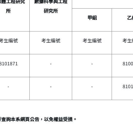
媒體工程研究
數據科學與工程
所
研究所
甲組
乙
考生編號
考生編號
考生編號
考生
8101871
-
-
810
-
-
-
810
行查詢本系網頁公告，以免權益受損。