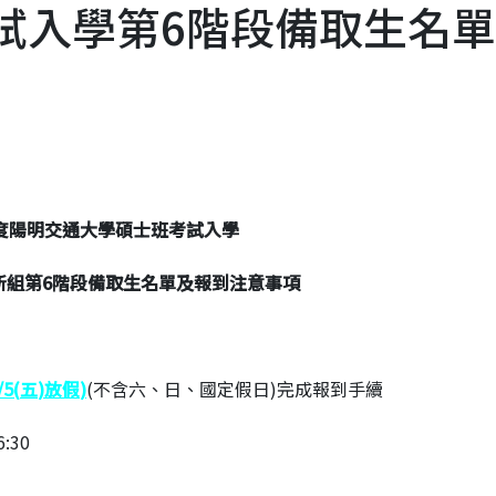
考試入學第6階段備取生名
度陽明交通大學碩士班考試入學
所組第
6
階段備取生名單及報到注意事項
/5(
五
)
放假
)
(不含六、日、國定假日)完成報到手續
:30