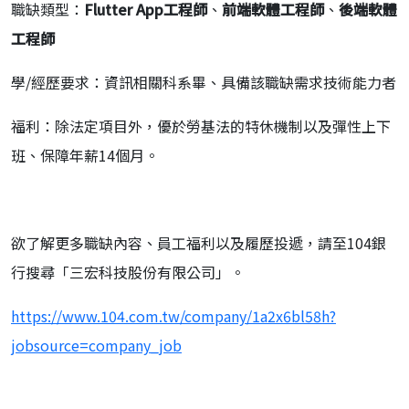
職缺類型：
Flutter App
工程師
、
前端軟體工程師
、
後端軟體
工程師
學/經歷要求：資訊相關科系畢、具備該職缺需求技術能力者
福利：除法定項目外，優於勞基法的特休機制以及彈性上下
班、保障年薪14個月。
欲了解更多職缺內容、員工福利以及履歷投遞，請至104銀
行搜尋「三宏科技股份有限公司」。
https://www.104.com.tw/company/1a2x6bl58h?
jobsource=company_job