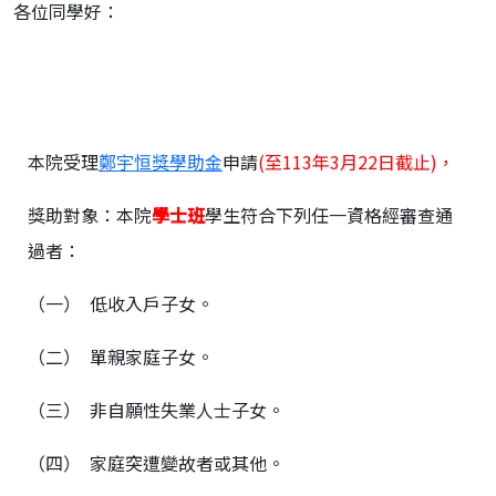
各位同學好：
本院受理
鄭宇恒獎學助金
申請
(至113年3月22日截止)，
獎助對象：本院
學士班
學生符合下列任一資格經審查通
過者：
（一） 低收入戶子女。
（二） 單親家庭子女。
（三） 非自願性失業人士子女。
（四） 家庭突遭變故者或其他。