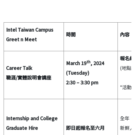
Intel Taiwan Campus
時間
內容
Greet n Meet
報名網
th
March 19
, 2024
Career Talk
(地點
(Tuesday)
職涯/實體說明會講座
2:30 – 3:30 pm
*活動
Internship and College
全年、
Graduate Hire
即日起報名至六月
新鮮人