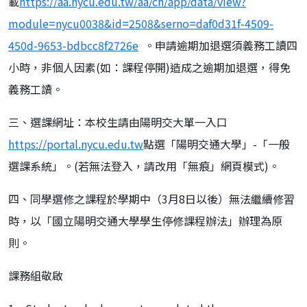
載
https://aa.nycu.edu.tw/aa/ch/app/data/view?
module=nycu0038&id=2508&serno=daf0d31f-4509-
450d-9653-bdbcc8f2726e
。申請逾期加退選須義務工讀四
小時，非個人因素(如：課程停開)造成之逾期加退選，得免
義務工讀。
三、選課網址：本校生請由陽明交大單一入口
https://portal.nycu.edu.tw
點選「陽明交通大學」-「一般
選課系統」。(若無法登入，請改用「無痕」網頁模式)。
四、同學選修之課程於學期中（3月8日以後）無法繼續修習
時，以「國立陽明交通大學學生停修課程辦法」辦理為原
則。
課務組敬啟