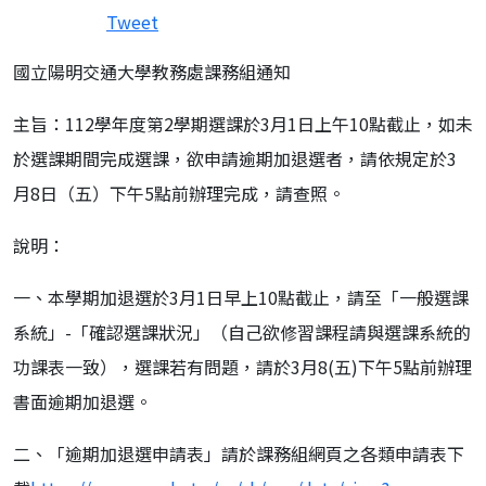
Tweet
國立陽明交通大學教務處課務組通知
主旨：
112
學年度第
2
學期選課於
3
月
1
日上午
10
點截止，如未
於選課期間完成選課，欲申請逾期加退選者，請依規定於
3
月
8
日（五）下午
5
點前辦理完成，請查照。
說明：
一、本學期加退選於3月1日早上10點截止，請至「一般選課
系統」-「確認選課狀況」（自己欲修習課程請與選課系統的
功課表一致），選課若有問題，請於3月8(五)下午5點前辦理
書面逾期加退選。
二、「逾期加退選申請表」請於課務組網頁之各類申請表下