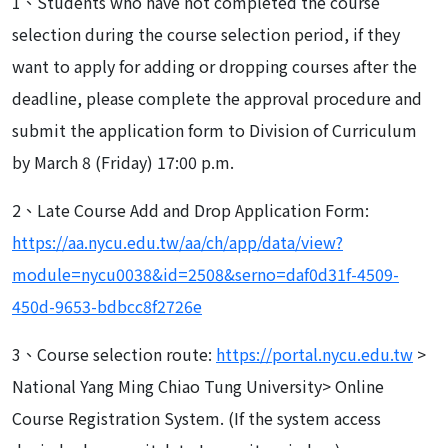
1、Students who have not completed the course
selection during the course selection period, if they
want to apply for adding or dropping courses after the
deadline, please complete the approval procedure and
submit the application form to Division of Curriculum
by March 8 (Friday) 17:00 p.m.
2、Late Course Add and Drop Application Form:
https://aa.nycu.edu.tw/aa/ch/app/data/view?
module=nycu0038&id=2508&serno=daf0d31f-4509-
450d-9653-bdbcc8f2726e
3、Course selection route:
https://portal.nycu.edu.tw
>
National Yang Ming Chiao Tung University> Online
Course Registration System. (If the system access