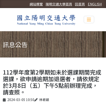
網站導覽
陽明交通大學首頁
回首頁
ENGLISH
Toggle n
訊息公告
112學年度第2學期如未於選課期間完成
選課，欲申請逾期加退選者，請依規定
於3月8日（五）下午5點前辦理完成，
請查照。
Published on
Author
2024-03-05 10:50
林君穎