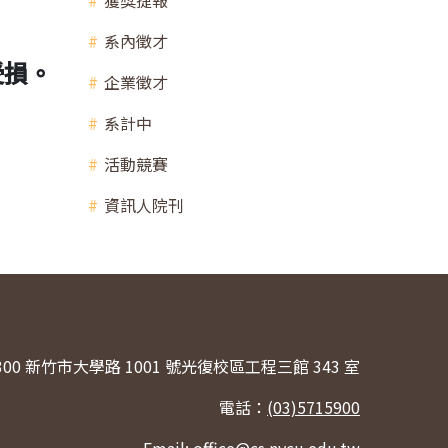
獲獎捷報
系內徵才
受損。
企業徵才
系計中
活動競賽
資訊人院刊
300 新竹市大學路 1001 號光復校區工程三館 343 室
電話：
(03)5715900