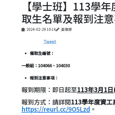
【學士班】113學
取生名單及報到注意
Published on
Author
2024-02-29 10:14
姜瑋婷
Tweet
備取生編號：
一般
組：104066、104030
報到注意事項：
報到期限：即日起至
113
年3
月1
日
報到方式：請詳閱
113
學年度資工
https://reurl.cc/9O5Lzd
。