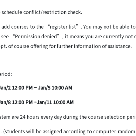
o schedule conflict/restriction check.
 add courses to the “register list”. You may not be able to
you see “Permission denied”, it means you are currently not e
pt. of course offering for further information of assistance.
eriod:
 Jan/2 12:00 PM ~ Jan/5 10:00 AM
 Jan/8 12:00 PM ~Jan/11 10:00 AM
ystem are 24 hours every day during the course selection per
M. (students will be assigned according to computer-random