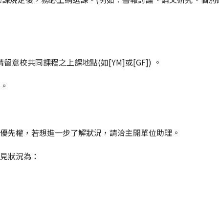
留意校共同課程之上課地點(如[YM]或[GF]) 。
院。
課優先權，若想進一步了解狀況，請洽主開單位助理。
常見狀況為：