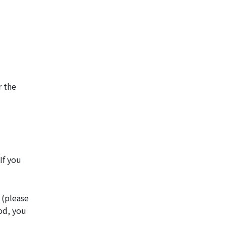
r the
If you
 (please
od, you