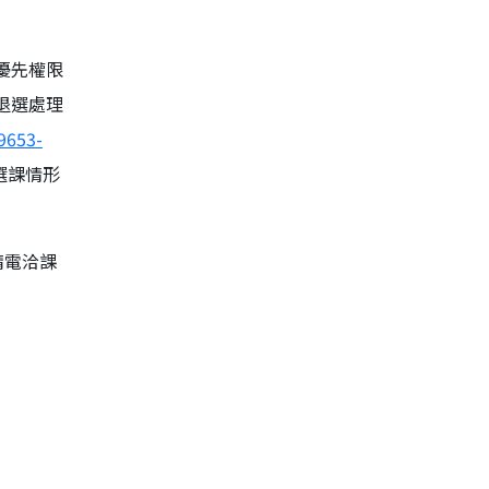
。
優先權限
退選處理
9653-
選課情形
請電洽課