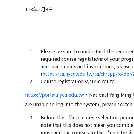
113年1月8日
Please be sure to understand the require
required course regulations of your progr
announcements and instructions, please r
(
https://aa.nycu.edu.tw/aa/ch/app/folder
Course registration system route:
https://portal.nycu.edu.tw
> National Yang Ming 
are unable to log into the system, please switc
Before the official course selection peri
note that this does not mean you complete
must add the courses to the “register lis