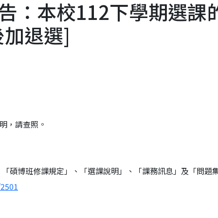
告：本校112下學期選課
加退選]
說明，請查照。
、「碩博班修課規定」、「選課說明」、「課務訊息」及「問題
/2501