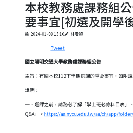
本校教務處課務組公
要事宜[初選及開學後
Published on
Author
2024-01-09 15:10
林君穎
Tweet
國立陽明交通大學
教務處課務組公告
主旨：有關本校112下學期選課的重要事宜，如附
說明：
一、選課之前，請務必了解「學士班必修科目表」
Q&A」。
https://aa.nycu.edu.tw/aa/ch/app/folder