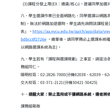
(3)課程分發上限(EX：通識/核心)。建議同學
八、學生選課作業已全面網路化，同學選課以網路為
制)，無法於網路加退選時，學生請先詢問該課程是
表』。
https://aa.nycu.edu.tw/aa/ch/app/data/
bdbcc8f2726e
。繳單後，請同學務必上選課系統確
以網路選課系統為主)。
九、學生若有「課程與選課規劃」之事宜，請逕洽
務組同仁。
陽明校區：02-2826-7000(分機62038、62039、624
交大校區：03-571-2121(分機50421-50425)
十、
提醒大家：禁止濫用或干擾網路系統，違者將
課務組敬啟