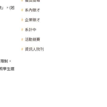
獲獎捷報
」。(若
系內徵才
企業徵才
系計中
活動競賽
資訊人院刊
等限制。
照學生選