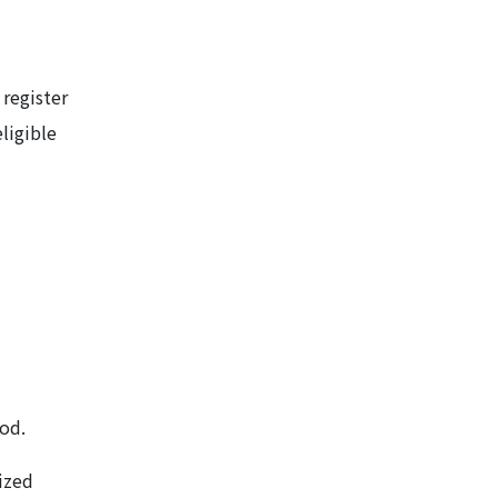
 register
ligible
iod.
ized