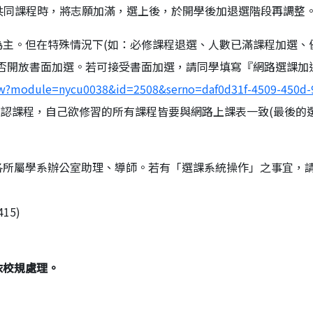
加選共同課程時，將志願加滿，選上後，於開學後加退選階段再調整
主。但在特殊情況下(如：必修課程退選、人數已滿課程加選、
否開放書面加選。若可接受書面加選，請同學填寫『網路選課加
view?module=nycu0038&id=2508&serno=daf0d31f-4509-450d-
認課程，自己欲修習的所有課程皆要與網路上課表一致(最後的
各所屬學系辦公室助理、導師。若有「選課系統操作」之事宜，
15)
依校規處理。