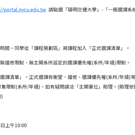
://portal.nycu.edu.tw
請點選「陽明交通大學」-「一般選課系統
課時間，同學從「課程規劃區」將課程加入「正式選課清單」。
無擋修限制、無主開系所設定的選課優先權(系所/年級)限制。
選課清單」。正式選課有衝堂、擋修、選課優先權(系所/年級)
象限制(系所/年級)，如有疑問請洽「主開單位」助理。(助理依
)
日上午10:00