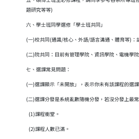
題研究等等)
六、學士班同學選修「學士班共同」
(一)校共同(通識/核心、外語/語言溝通、體育等)：請
(二)院共同：目前有管理學院、資訊學院、電機學
七、選課常見問題：
(一)選課顯示「未開放」，表示你未有該課程的選
(二)選課分發是系統亂數隨機分發，若沒分發上最
(1)課程衝堂。
(2)課程人數已滿。