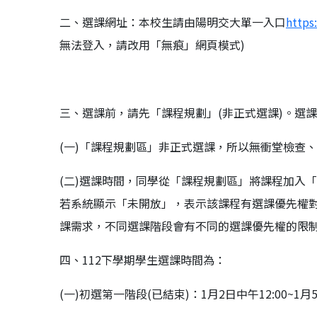
二、選課網址：本校生請由陽明交大單一入口
https
無法登入，請改用「無痕」網頁模式)
三、選課前，請先「課程規劃」(非正式選課)。選
(一)「課程規劃區」非正式選課，所以無衝堂檢查、
(二)選課時間，同學從「課程規劃區」將課程加入「
若系統顯示「未開放」，表示該課程有選課優先權對
課需求，不同選課階段會有不同的選課優先權的限制
四、112下學期學生選課時間為：
(一)初選第一階段(已結束)：1月2日中午12:00~1月5