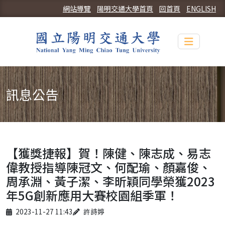
網站導覽
陽明交通大學首頁
回首頁
ENGLISH
Toggle n
訊息公告
【獲獎捷報】賀！陳健、陳志成、易志
偉教授指導陳冠文、何配瑜、顏嘉俊、
周承淵、黃子潔、李昕穎同學榮獲2023
年5G創新應用大賽校園組季軍！
Published on
Author
2023-11-27 11:43
許詩婷