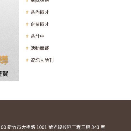
獲獎捷報
系內徵才
企業徵才
系計中
活動競賽
資訊人院刊
300 新竹市大學路 1001 號光復校區工程三館 343 室