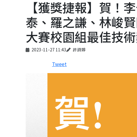
【獲獎捷報】賀！李
泰、羅之謙、林峻賢同
大賽校園組最佳技術
Published on
Author
2023-11-27 11:43
許詩婷
Tweet