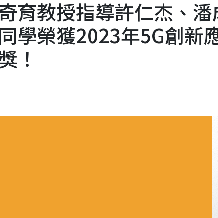
奇育教授指導許仁杰、潘
學榮獲2023年5G創新
獎！