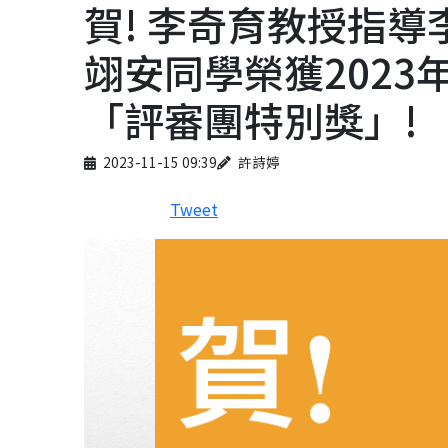
賀! 李奇育教授指
翊安同學榮獲202
「評審團特別獎」!
Published on
Author
2023-11-15 09:39
許詩婷
Tweet