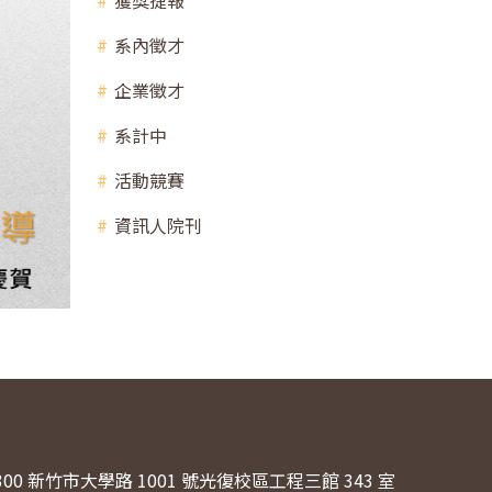
獲獎捷報
系內徵才
企業徵才
系計中
活動競賽
資訊人院刊
300 新竹市大學路 1001 號光復校區工程三館 343 室