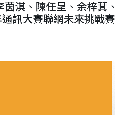
導李茵淇、陳任呈、余梓萁
3年通訊大賽聯網未來挑戰賽