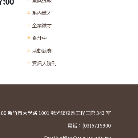
:00
獲獎捷報
系內徵才
企業徵才
系計中
活動競賽
資訊人院刊
300 新竹市大學路 1001 號光復校區工程三館 343 室
電話：
(03)5715900