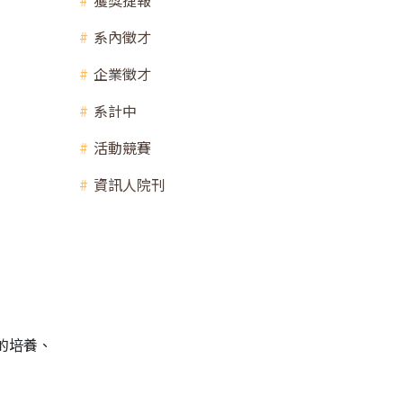
獲獎捷報
系內徵才
企業徵才
系計中
活動競賽
資訊人院刊
的培養、