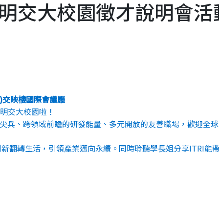
明交大校園徵才說明會活
)
交
映樓國際會議廳
明交大校園啦！
尖兵、
跨領域前瞻的研發能量、多元開放的友善職場，
歡迎全球
創新翻轉生活
，引領產業邁向永續。同時聆聽學長姐分享
ITRI
能