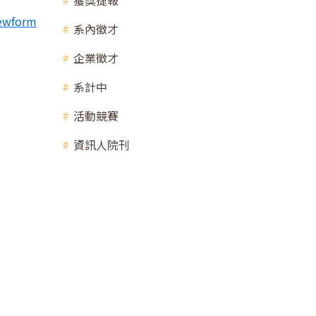
獲獎捷報
ewform
系內徵才
企業徵才
系計中
活動競賽
資訊人院刊