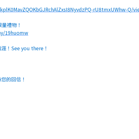
fkplK0MavZQOKbGJRchA
lZxsI8NyvdzPQ-rU8tmxUWhw-Q/
vi
限量禮物！
ny/19huomw
職涯！
See you there
！
待您的回信！