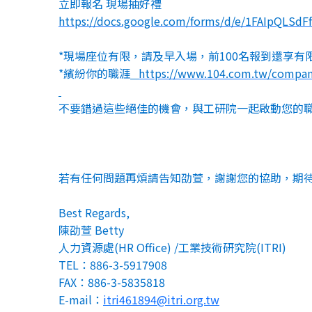
立即報名 現場抽好禮
https://docs.google.com/forms/
d/e/
1FAIpQLSdF
*
現場座位有限，請及早入場，前
100
名報到還享有
*
繽紛你的職涯
https://www.104.com.tw/
compa
不要錯過這些絕佳的機會，與工研院一起啟動您的
若有任何問題再煩請告知劭萱，謝謝您的協助，期
Best Regards,
陳劭萱
Betty
人力資源處
(HR Office) /
工業技術研究院
(ITRI)
TEL
：
886-3-5917908
FAX
：
886-3-5835818
E-mail
：
itri461894@itri.org.tw