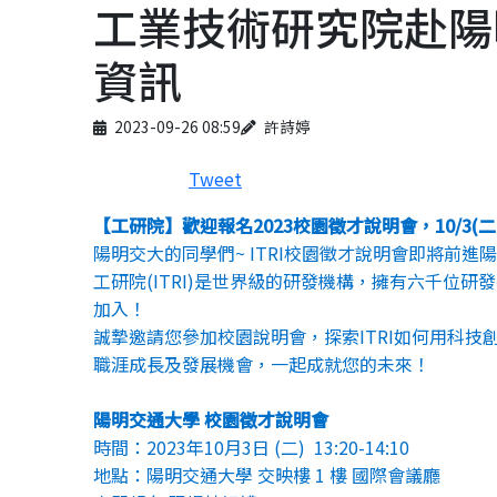
工業技術研究院赴陽
資訊
Published on
Author
2023-09-26 08:59
許詩婷
Tweet
【工研院】歡迎報名
2023
校園徵才說明會，
10/3(
二
陽明交大的同學們
~ ITRI
校園徵才說明會即將前進陽
工研院
(ITRI)
是世界級的研發機構，擁有六千位研發
加入！
誠摯邀請您參加校園說明會，探索
ITRI
如何用科技
職涯
成長及發展機會，一起成就您的未來！
陽明交通大學 校園徵才說明會
時間：
2023
年
10
月
3
日
(
二
) 13:20-14:10
地點：陽明交通大學
交映樓
1
樓 國際會議廳