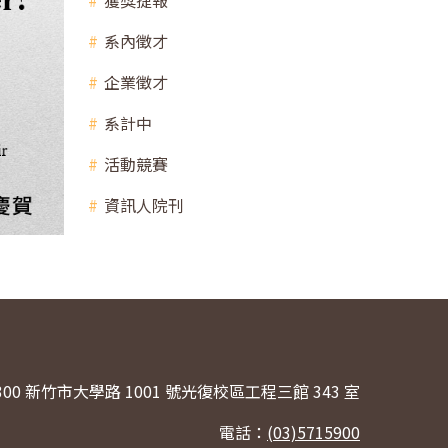
獲獎捷報
系內徵才
企業徵才
系計中
活動競賽
資訊人院刊
300 新竹市大學路 1001 號光復校區工程三館 343 室
電話：
(03)5715900