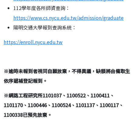
112學年度各所師資查詢：
https://www.cs.nycu.edu.tw/admission/graduate
陽明交通大學報到查詢系統：
https://enroll.nycu.edu.tw
※
逾時未報到者視同自願放棄，不得異議，缺額將由備取生
依序遞補登記報到。
※
網路工程研究所
1101037
、
1100522
、
1100411
、
1101170
、
1100446
、
1100524
、
1101137
、
1100117
、
1100338
已預先放棄
。