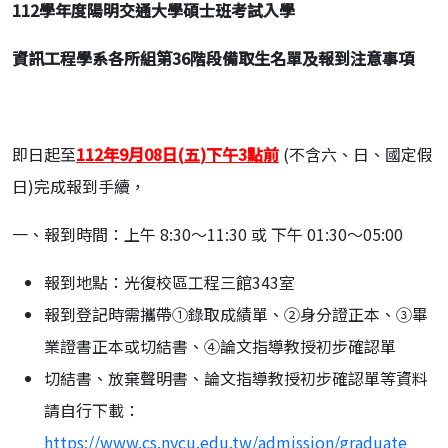
112
學年度陽明交通大學碩士班考試入學
資訊工程學系各所組第
36
階段備取生名單及報到注意事項
即日起至
112
年
9
月
08
日
(
五
)
下午
3
點前
(不含六、日、國定假
日)完成報到手續，
一、報到時間：上午 8:30～11:30 或 下午 01:30～05:00
報到地點：光復校區工程三館343室
報到登記時需攜帶①錄取成績單、②身分證正本、③畢
業證書正本或切結書、④論文指導教授初步確認單
切結書、放棄聲明書、論文指導教授初步確認單等資料
請自行下載：
https://www.cs.nycu.edu.tw/admission/graduate