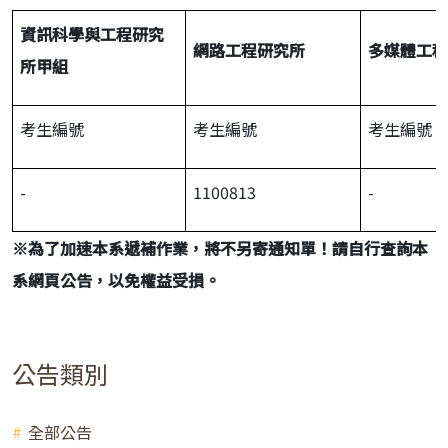
資訊科學與工程研究
網路工程研究所
多媒體工程
所甲組
考生編號
考生編號
考生編號
-
1100813
-
※
為了加速本系遞補作業，將不另寄通知單！請自行查詢本
系網頁公告，以免權益受損。
公告類別
全部公告