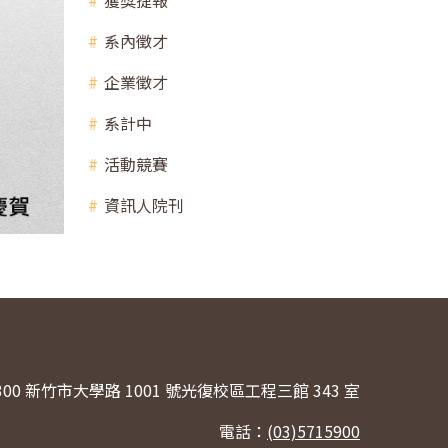
獲獎捷報
系內徵才
企業徵才
系計中
活動競賽
資訊人院刊
300 新竹市大學路 1001 號光復校區工程三館 343 室
電話：
(03)5715900