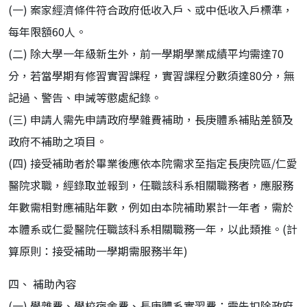
(一) 案家經濟條件符合政府低收入戶、或中低收入戶標準，
每年限額60人。
(二) 除大學一年級新生外，前一學期學業成績平均需達70
分，若當學期有修習實習課程，實習課程分數須達80分，無
記過、警告、申誡等懲處紀錄。
(三) 申請人需先申請政府學雜費補助，長庚體系補貼差額及
政府不補助之項目。
(四) 接受補助者於畢業後應依本院需求至指定長庚院區/仁愛
醫院求職，經錄取並報到，任職該科系相關職務者，應服務
年數需相對應補貼年數，例如由本院補助累計一年者，需於
本體系或仁愛醫院任職該科系相關職務一年，以此類推。(計
算原則：接受補助一學期需服務半年)
四、 補助內容
(一) 學雜費、學校宿舍費、長庚體系實習費：需先扣除政府