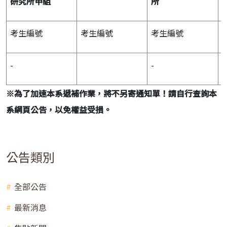
研究所甲組
所
考生編號
考生編號
考生編號
-
-
1
※為了加速本系遞補作業，將不另寄通知單！請自行查詢本
系網頁公告，以免權益受損。
公告類別
全部公告
最新消息