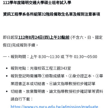
112
學年度陽明交通大學碩士班考試入學
資訊工程學系各所組第
32
階段備取生名單及報到注意事項
即日起至
112
年
8
月
24
日
(
四
)
上午
10
點前
(不含六、日、國定
假日)完成報到手續，
一、報到時間：上午 8:30～11:30 或 下午 01:30～05:00
報到地點：光復校區工程三館343室
報到登記時需攜帶①錄取成績單、②身分證正本、③畢
業證書正本或切結書、④論文指導教授初步確認單
切結書、放棄聲明書、論文指導教授初步確認單等資料
請自行下載：
https://www.cs.nycu.edu.tw/admission/graduate