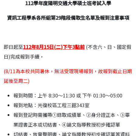
112
學年度陽明交通大學碩士班考試入學
資訊工程學系各所組第
29
階段備取生名單及報到注意事項
即日起至
112
年
8
月
15
日
(
二
)
下午
3
點前
(不含六、日、國定假
日)完成報到手續，
(8/11為本校共同暑休，無法受理現場報到，故報到截止日期
延後至周二)
報到時間：上午 8:30～11:30 或 下午 01:30～05:00
報到地點：光復校區工程三館343室
報到登記時需攜帶①錄取成績單、②身分證正本、③畢
業證書正本或切結書、④論文指導教授初步確認單
切結書、放棄聲明書、論文指導教授初步確認單等資料