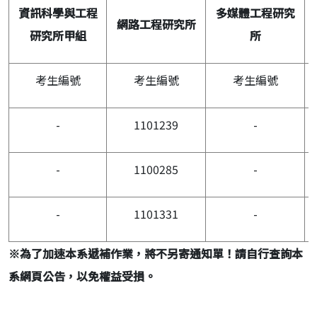
資訊科學與工程
多媒體工程研究
網路工程研究所
研究所甲組
所
考生編號
考生編號
考生編號
-
1101239
-
-
1100285
-
-
1101331
-
※
為了加速本系遞補作業，將不另寄通知單！請自行查詢本
系網頁公告，以免權益受損。