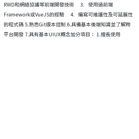
RWD
和網絡協議等前端開發技術
3.
使用過前端
Framework
或
VueJS
的經驗
4.
編寫可維護性及可延展性
的程式碼
5.
熟悉
Git
版本控制
6.
具備基本後端知識並了解跨
平台開發
7.
具有基本
UIUX
概念加分項目：
1.
擅長使用