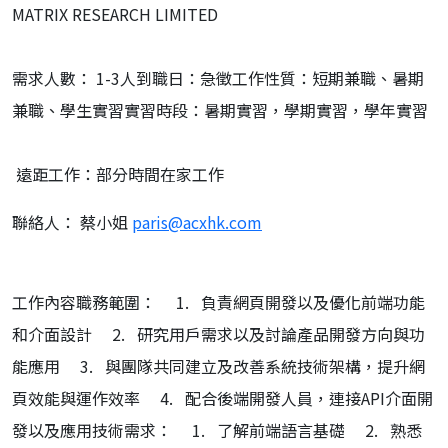
MATRIX RESEARCH LIMITED
需求人數：
1-3
人
到職日：急徵工作性質：短期兼職、暑期
兼職、學生實習實習時段：暑期實習，學期實習，學年實習
遠距工作
：部分時間在家工作
聯絡人
： 蔡小姐
paris@acxhk.com
工作內容
職務範圍：
1.
負責網頁開發以及優化前端功能
和介面設計
2.
研究用戶需求以及討論產品開發方向與功
能應用
3.
與團隊共同建立及改善系統技術架構，提升網
頁效能與運作效率
4.
配合後端開發人員，連接
API
介面開
發以及應用技術需求：
1.
了解前端語言基礎
2.
熟悉