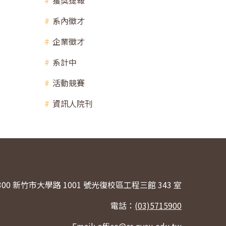
獲獎捷報
系內徵才
企業徵才
系計中
活動競賽
資訊人院刊
300 新竹市大學路 1001 號光復校區工程三館 343 室
電話：
(03)5715900