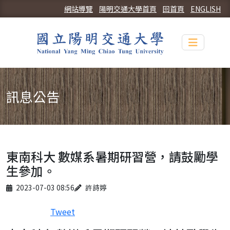
網站導覽
陽明交通大學首頁
回首頁
ENGLISH
Toggle n
訊息公告
東南科大 數媒系暑期研習營，請鼓勵學
生參加。
Published on
Author
2023-07-03 08:56
許詩婷
Tweet