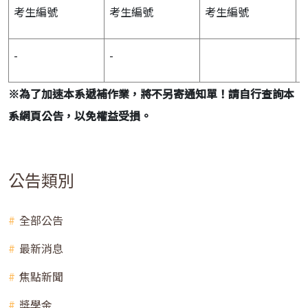
考生編號
考生編號
考生編號
-
-
1
※
為了加速本系遞補作業，將不另寄通知單！請自行查詢本
系網頁公告，以免權益受損。
公告類別
全部公告
最新消息
焦點新聞
獎學金