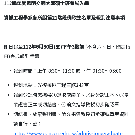
112
學年度陽明交通大學碩士班考試入學
資訊工程學系各所組第
21
階段備取生名單及報到注意事項
即日起至
112
年
6
月
30
日
(
五
)
下午
3
點前
(不含六、日、國定假
日)完成報到手續
一、報到時間：上午 8:30～11:30 或 下午 01:30～05:00
報到地點：光復校區工程三館343室
報到登記時需攜帶①錄取成績單、②身分證正本、③畢
業證書正本或切結書、④論文指導教授初步確認單
切結書、放棄聲明書、論文指導教授初步確認單等資料
請自行下載：
https://www.cs.nycu.edu.tw/admission/graduate