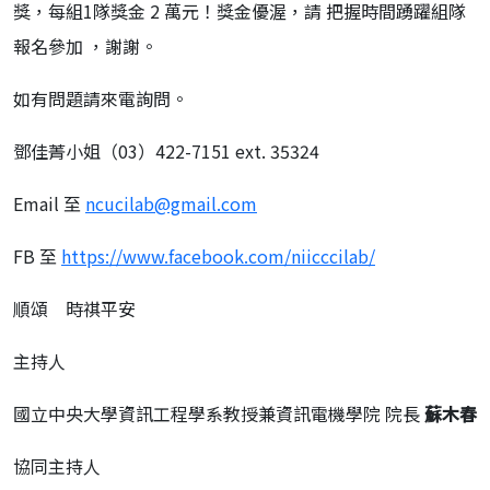
獎，每組1隊獎金 2 萬元！獎金優渥，請 把握時間踴躍組隊
報名參加 ，謝謝。
如有問題請來電詢問。
鄧佳菁小姐（03）422-7151 ext. 35324
Email 至
ncucilab@gmail.com
FB 至
https://www.facebook.com/
niicccilab/
順頌 時祺平安
主持人
國立中央大學資訊工程學系教授兼資訊電機學院 院長
蘇木春
協同主持人